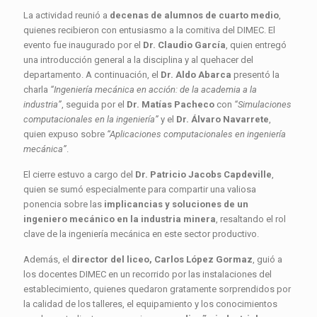
La actividad reunió a
decenas de alumnos de cuarto medio
,
quienes recibieron con entusiasmo a la comitiva del DIMEC. El
evento fue inaugurado por el
Dr. Claudio García
, quien entregó
una introducción general a la disciplina y al quehacer del
departamento. A continuación, el
Dr. Aldo Abarca
presentó la
charla
“Ingeniería mecánica en acción: de la academia a la
industria”
, seguida por el
Dr. Matías Pacheco
con
“Simulaciones
computacionales en la ingeniería”
y el
Dr. Álvaro Navarrete
,
quien expuso sobre
“Aplicaciones computacionales en ingeniería
mecánica”
.
El cierre estuvo a cargo del
Dr. Patricio Jacobs Capdeville
,
quien se sumó especialmente para compartir una valiosa
ponencia sobre las
implicancias y soluciones de un
ingeniero mecánico en la industria minera
, resaltando el rol
clave de la ingeniería mecánica en este sector productivo.
Además, el
director del liceo, Carlos López Gormaz
, guió a
los docentes DIMEC en un recorrido por las instalaciones del
establecimiento, quienes quedaron gratamente sorprendidos por
la calidad de los talleres, el equipamiento y los conocimientos