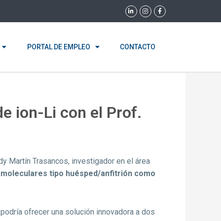
L
I
F
i
n
a
n
s
c
k
t
e
e
a
b
d
g
o
i
r
o
PORTAL DE EMPLEO
CONTACTO
n
a
k
-
m
-
i
f
n
e ion-Li con el Prof.
udy Martín Trasancos, investigador en el área
amoleculares tipo huésped/anfitrión como
 podría ofrecer una solución innovadora a dos