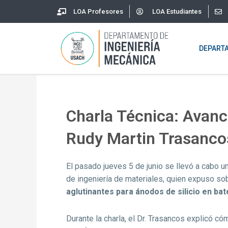
Skip
LOA Profesores
LOA Estudiantes
to
content
DEPART
Charla Técnica: Avance
Rudy Martin Trasanco
El pasado jueves 5 de junio se llevó a cabo un
de ingeniería de materiales, quien expuso sob
aglutinantes para ánodos de silicio en bate
Durante la charla, el Dr. Trasancos explicó c