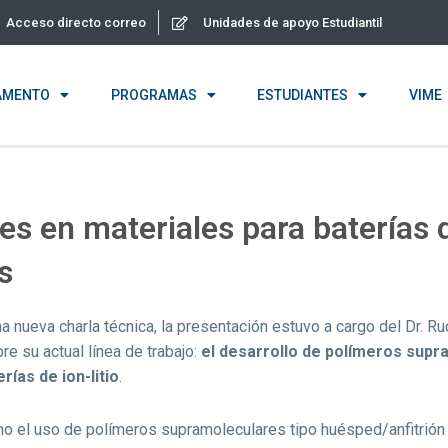
Acceso directo correo
Unidades de apoyo Estudiantil
AMENTO
PROGRAMAS
ESTUDIANTES
VIME
s en materiales para baterías d
s
a nueva charla técnica, la presentación estuvo a cargo del Dr. R
re su actual línea de trabajo:
el desarrollo de polímeros supr
rías de ion-litio
.
ómo el uso de polímeros supramoleculares tipo huésped/anfitrión