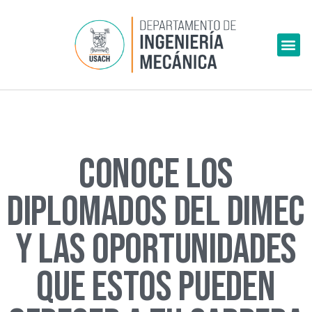
Skip
to
Me
content
CONOCE LOS
DIPLOMADOS DEL DIMEC
Y LAS OPORTUNIDADES
QUE ESTOS PUEDEN
Este Diplomado surge debido a la creciente