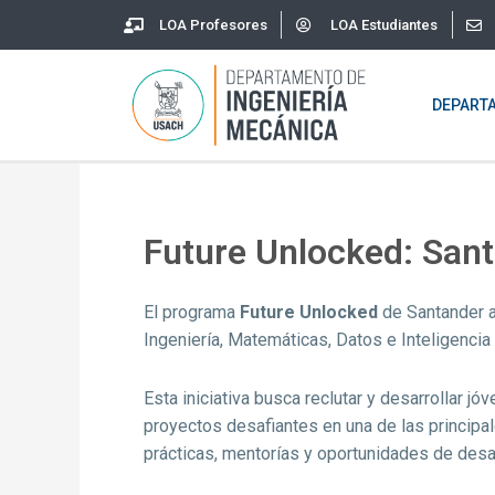
Skip
LOA Profesores
LOA Estudiantes
to
content
DEPART
Future Unlocked: San
El programa
Future Unlocked
de Santander a
Ingeniería, Matemáticas, Datos e Inteligencia A
Esta iniciativa busca reclutar y desarrollar j
proyectos desafiantes en una de las princip
prácticas, mentorías y oportunidades de desarr