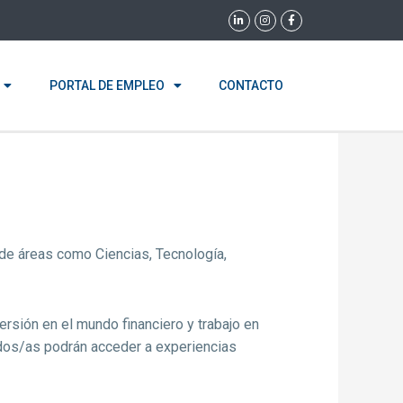
L
I
F
i
n
a
n
s
c
k
t
e
e
a
b
d
g
o
i
r
o
PORTAL DE EMPLEO
CONTACTO
n
a
k
-
m
-
i
f
n
de áreas como Ciencias, Tecnología,
mersión en el mundo financiero y trabajo en
ados/as podrán acceder a experiencias