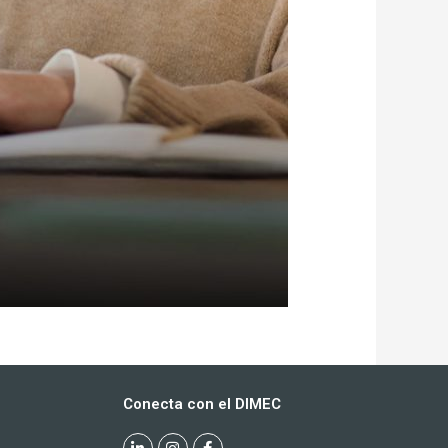
Conecta con el DIMEC
L
I
F