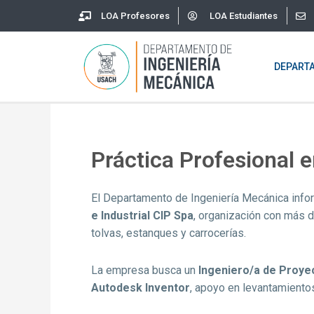
Skip
LOA Profesores
LOA Estudiantes
to
content
DEPART
Práctica Profesional e
El Departamento de Ingeniería Mecánica info
e Industrial CIP Spa
, organización con más d
tolvas, estanques y carrocerías.
La empresa busca un
Ingeniero/a de Proyec
Autodesk Inventor
, apoyo en levantamientos