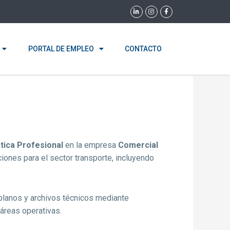
L
I
F
i
n
a
n
s
c
k
t
e
e
a
b
d
g
o
i
r
o
PORTAL DE EMPLEO
CONTACTO
n
a
k
-
m
-
i
f
n
tica Profesional
en la empresa
Comercial
iones para el sector transporte, incluyendo
planos y archivos técnicos mediante
 áreas operativas.