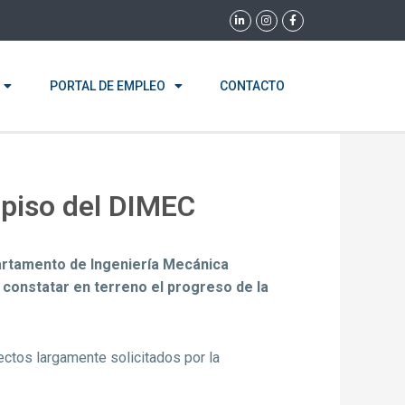
L
I
F
i
n
a
n
s
c
k
t
e
e
a
b
d
g
o
i
r
o
PORTAL DE EMPLEO
CONTACTO
n
a
k
-
m
-
i
f
n
 piso del DIMEC
epartamento de Ingeniería Mecánica
e constatar en terreno el progreso de la
ectos largamente solicitados por la