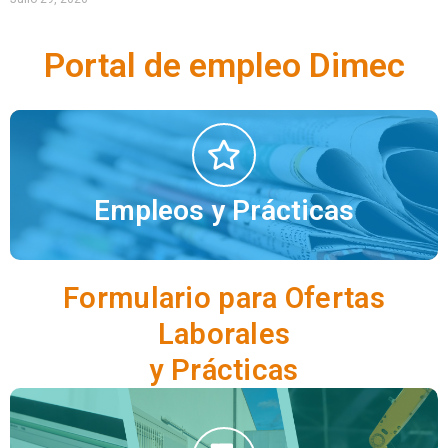
Portal de empleo Dimec
Portal de empleo
Empleos y Prácticas
Ofertas Aquí
Formulario para Ofertas
Laborales
y Prácticas