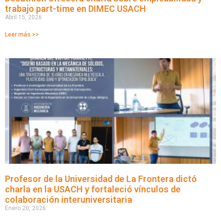
trabajo part-time en DIMEC USACH
Abril 15, 2026
Leer más >>
Profesor de la Universidad de La Frontera dictó
charla en la USACH y fortaleció vínculos de
colaboración interuniversitaria
Enero 20, 2026