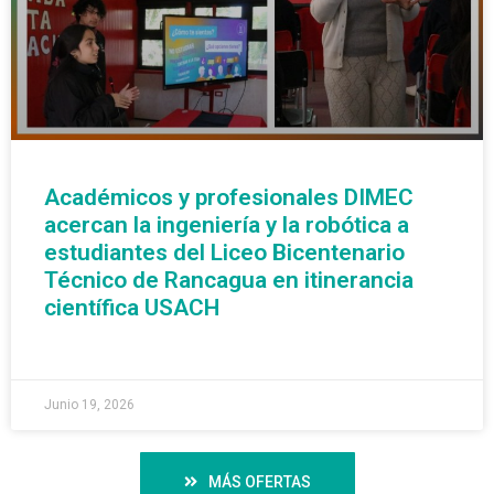
Académicos y profesionales DIMEC
acercan la ingeniería y la robótica a
estudiantes del Liceo Bicentenario
Técnico de Rancagua en itinerancia
científica USACH
READ MORE »
Junio 19, 2026
MÁS OFERTAS